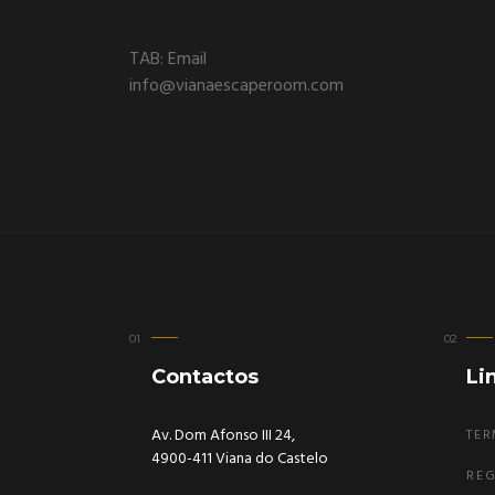
TAB: Email
info@vianaescaperoom.com
Contactos
Li
Av. Dom Afonso III 24,
TER
4900-411 Viana do Castelo
RE