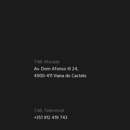
TAB: Morada
Av. Dom Afonso III 24,
4900-411 Viana do Castelo
TAB: Telemóvel
+351 912 419 743